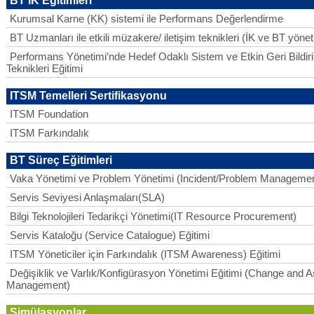
BT IK Eğitimleri
Kurumsal Karne (KK) sistemi ile Performans Değerlendirme
BT Uzmanları ile etkili müzakere/ iletişim teknikleri (İK ve BT yönetic
Performans Yönetimi’nde Hedef Odaklı Sistem ve Etkin Geri Bildir
Teknikleri Eğitimi
ITSM Temelleri Sertifikasyonu
ITSM Foundation
ITSM Farkındalık
BT Süreç Eğitimleri
Vaka Yönetimi ve Problem Yönetimi (Incident/Problem Managemen
Servis Seviyesi Anlaşmaları(SLA)
Bilgi Teknolojileri Tedarikçi Yönetimi(IT Resource Procurement)
Servis Kataloğu (Service Catalogue) Eğitimi
ITSM Yöneticiler için Farkındalık (ITSM Awareness) Eğitimi
Değişiklik ve Varlık/Konfigürasyon Yönetimi Eğitimi (Change and A
Management)
Simülasyonlar