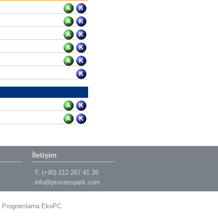
İletişim
T: (+90) 212 267 41 39
info@processpark.com
& Programlama
EkoPC