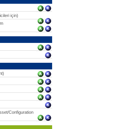
ileri için)
im
t)
sset/Configuration