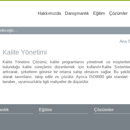
Hakkımızda
Danışmanlık
Eğitim
Çözümler
 edeceğiz…
Ana 
Kalite Yönetimi
Kalite Yönetimi Çözümü, kalite programlarını yönetmek ve müşterileri
bulunduğu kalite süreçlerini düzenlemek için kullanılır.Kalite Sistemler
arttırarak, şirketlerin görünür bir ortama sahip olmasını sağlar. Bu şekild
olarak tanımlanır, takip edilir ve çözülür. Ayrıca ISO9000 gibi standart
beraber,, uyumsuzlukla ilgili maliyetler de düşürülür.
nlık
Eğitim
Çözümler