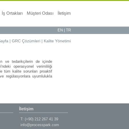
İş Ortakları
Müşteri Odası
İletişim
EN
|
TR
Sayfa
|
GRC Çözümleri
|
Kalite Yönetimi
n ve tedarikçilerin de içinde
i'ndeki operasyonel verimliliği
e tüm kalite sorunları proaktif
 ve regülasyonlara uyumlulukla
İletişim
T: (+90) 212 267 41 39
info@processpark.com